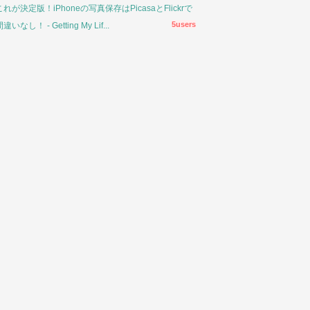
これが決定版！iPhoneの写真保存はPicasaとFlickrで
5users
違いなし！ - Getting My Lif...