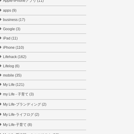
Apple-iPhoneアプリ (11)
apps (9)
business (17)
Google (3)
iPad (11)
iPhone (110)
Lifehack (162)
Lifelog (6)
mobile (35)
My Life (121)
my Life - 子育て (3)
My Life-ブランディング (2)
My Life-ライフログ (2)
My Life-子育て (8)