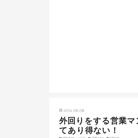
2014
08
08
外回りをする営業マンで
てあり得ない！