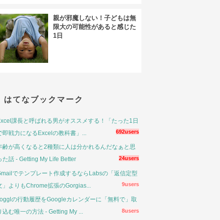
親が邪魔しない！子どもは無
限大の可能性があると感じた
1日
はてなブックマーク
Excel課長と呼ばれる男がオススメする！「たった1日
692users
で即戦力になるExcelの教科書」...
年齢が高くなると2種類に人は分かれるんだなぁと思
24users
た話 - Getting My Life Better
Gmailでテンプレート作成するならLabsの「返信定型
9users
文」よりもChrome拡張のGorgias...
Togglの行動履歴をGoogleカレンダーに「無料で」取
8users
り込む唯一の方法 - Getting My ...