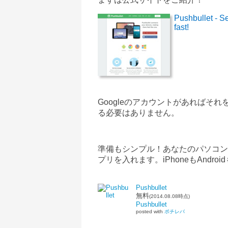
Pushbullet - Se
fast!
Google
のアカウントがあればそれを
る必要はありません。
準備もシンプル！あなたのパソコン
プリを入れます。
iPhone
も
Android
Pushbullet
無料
(2014.08.08時点)
Pushbullet
posted with
ポチレバ